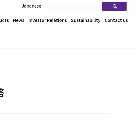
検索
Japanese
ucts
News
Investor Relations
Sustainability
Contact us
答