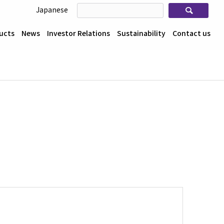
検索
Japanese
ucts
News
Investor Relations
Sustainability
Contact us