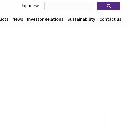
検索
Japanese
ucts
News
Investor Relations
Sustainability
Contact us