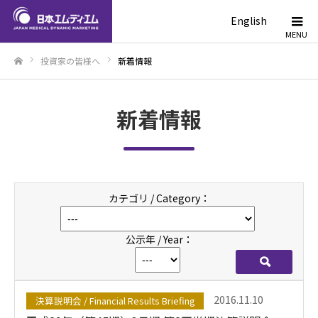
English
投資家の皆様へ
新着情報
ホーム
新着情報
カテゴリ / Category：
公示年 / Year：
検索
2016.11.10
決算説明会 / Financial Results Briefing