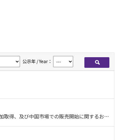
報
公示年 / Year：
検索
中国WOMA社における中国製造「人工股関節製品」の薬事承認追加取得、及び中国市場での販売開始に関するお知らせ