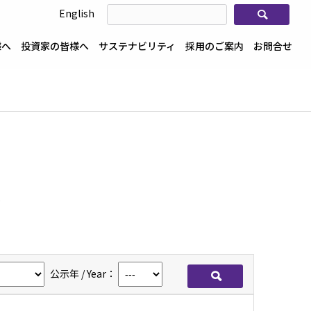
検索
English
様へ
投資家の皆様へ
サステナビリティ
採用のご案内
お問合せ
報
公示年 / Year：
検索