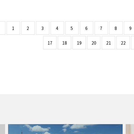
1
2
3
4
5
6
7
8
9
17
18
19
20
21
22