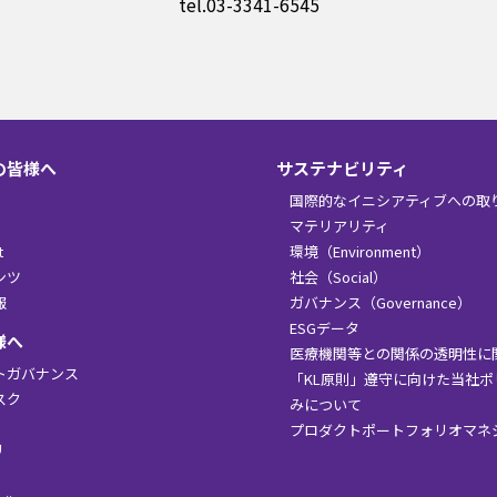
tel.03-3341-6545
の皆様へ
サステナビリティ
国際的なイニシアティブへの取
マテリアリティ
t
環境（Environment）
ンツ
社会（Social）
報
ガバナンス（Governance）
ESGデータ
様へ
医療機関等との関係の透明性に
トガバナンス
「KL原則」遵守に向けた当社
スク
みについて
プロダクトポートフォリオマネ
リ