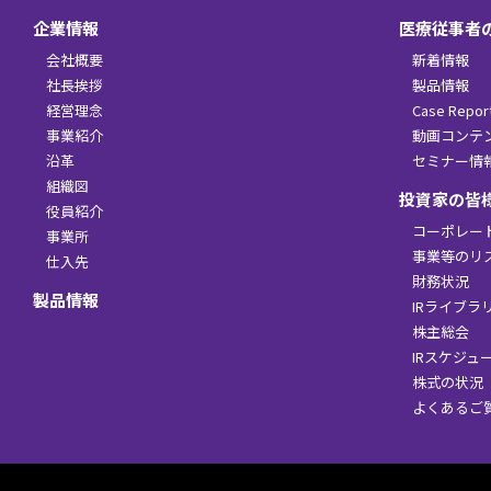
企業情報
医療従事者
会社概要
新着情報
社長挨拶
製品情報
経営理念
Case Repor
事業紹介
動画コンテ
沿革
セミナー情
組織図
投資家の皆
役員紹介
コーポレー
事業所
事業等のリ
仕入先
財務状況
製品情報
IRライブラ
株主総会
IRスケジュ
株式の状況
よくあるご