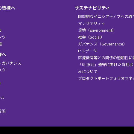
の皆様へ
サステナビリティ
国際的なイニシアティブへの取
マテリアリティ
t
環境（Environment）
ンツ
社会（Social）
報
ガバナンス（Governance）
ESGデータ
様へ
医療機関等との関係の透明性に
トガバナンス
「KL原則」遵守に向けた当社
スク
みについて
プロダクトポートフォリオマネ
リ
ール
質問