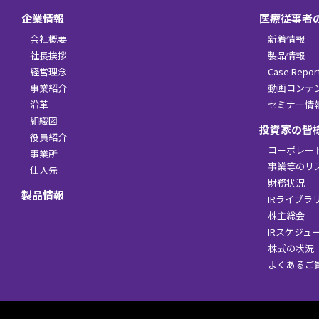
企業情報
医療従事者
会社概要
新着情報
社長挨拶
製品情報
経営理念
Case Repor
事業紹介
動画コンテ
沿革
セミナー情
組織図
投資家の皆
役員紹介
コーポレー
事業所
事業等のリ
仕入先
財務状況
製品情報
IRライブラ
株主総会
IRスケジュ
株式の状況
よくあるご