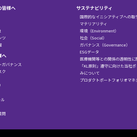
の皆様へ
サステナビリティ
国際的なイニシアティブへの取
マテリアリティ
t
環境（Environment）
ンツ
社会（Social）
報
ガバナンス（Governance）
ESGデータ
様へ
医療機関等との関係の透明性に
トガバナンス
「KL原則」遵守に向けた当社
スク
みについて
プロダクトポートフォリオマネ
リ
ール
質問